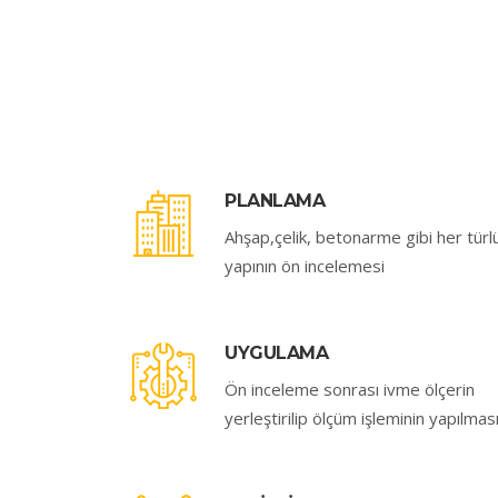
PLANLAMA
Ahşap,çelik, betonarme gibi her türl
yapının ön incelemesi
UYGULAMA
Ön inceleme sonrası ivme ölçerin
yerleştirilip ölçüm işleminin yapılmas