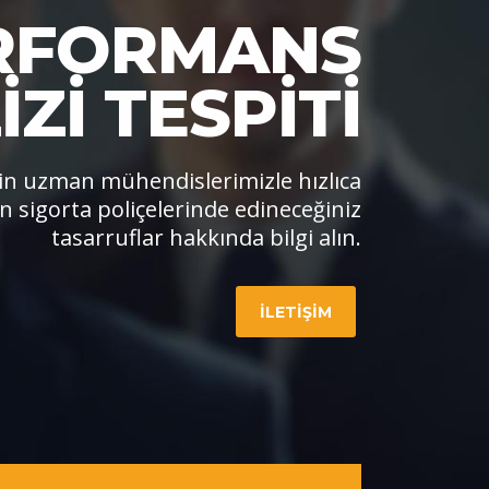
ERFORMANS
ZI TESPITI
in uzman mühendislerimizle hızlıca
in sigorta poliçelerinde edineceğiniz
tasarruflar hakkında bilgi alın.
İLETİŞİM