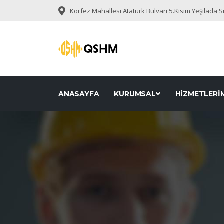
Körfez Mahallesi Atatürk Bulvarı 5.Kısım Yeşilada 
ANASAYFA
KURUMSAL
HİZMETLERİ