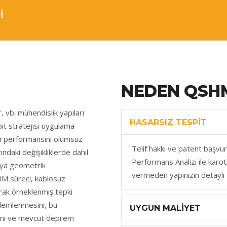
İ
NEDEN QSH
, vb. mühendislik yapıları
HASARSIZ TESPIT
it stratejisi uygulama
in performansını olumsuz
Telif hakkı ve patent başv
ındaki değişikliklerde dahil
Performans Analizi ile karo
eya geometrik
vermeden yapınızın detaylı te
SHM süreci, kablosuz
rak örneklenmiş tepki
zlemlenmesini, bu
UYGUN MALIYET
asını ve mevcut deprem