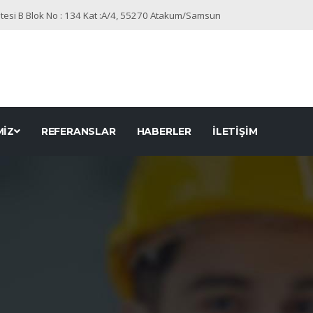
Sitesi B Blok No : 134 Kat :A/4, 55270 Atakum/Samsun
MİZ
REFERANSLAR
HABERLER
İLETİŞİM