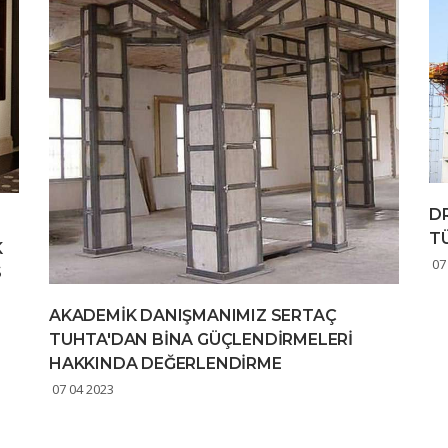
D
T
K
07
S
AKADEMİK DANIŞMANIMIZ SERTAÇ
TUHTA'DAN BİNA GÜÇLENDİRMELERİ
HAKKINDA DEĞERLENDİRME
07 04 2023