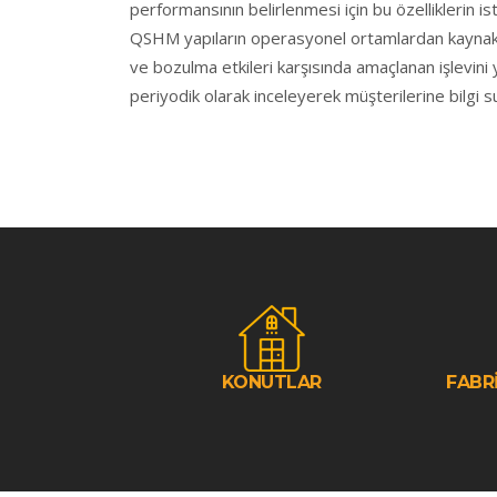
performansının belirlenmesi için bu özelliklerin istat
QSHM yapıların operasyonel ortamlardan kaynak
ve bozulma etkileri karşısında amaçlanan işlevin
periyodik olarak inceleyerek müşterilerine bilgi s
KONUTLAR
FABR