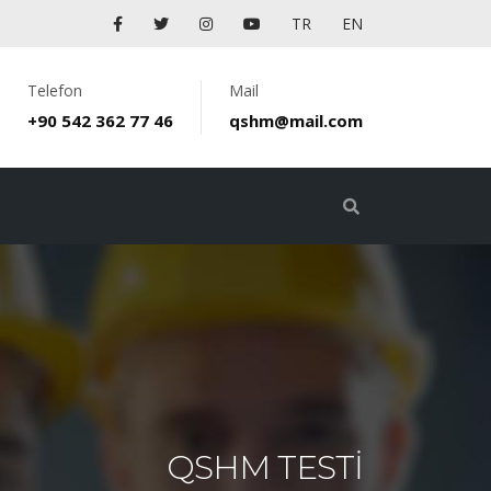
TR
EN
Telefon
Mail
+90 542 362 77 46
qshm@mail.com
QSHM TESTI