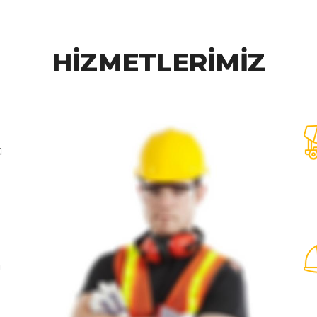
HİZMETLERİMİZ
ü
ı