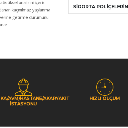
istiksel analizini içerir.
SİGORTA POLİÇELERİ
lanan kaçınılmaz yaşlanma
i yerine getirme durumunu
unar.
İKA/AVM/HASTANE/AKARYAKIT
HIZLI ÖLÇÜM
İSTASYONU