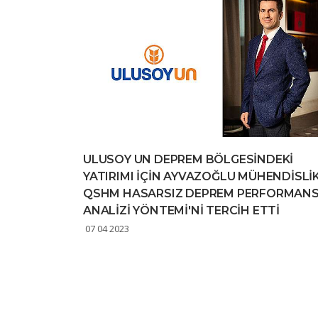
ULUSOY UN DEPREM BÖLGESİNDEKİ
YATIRIMI İÇİN AYVAZOĞLU MÜHENDİSLİ
QSHM HASARSIZ DEPREM PERFORMAN
ANALİZİ YÖNTEMİ'Nİ TERCİH ETTİ
07 04 2023